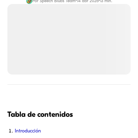
Por
Speech Blubs Team
•
14 abr 2026
•
13 min.
Tabla de contenidos
Introducción