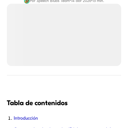
Por
Speech Blubs Team
•
14 abr 2026
•
15 min.
Tabla de contenidos
Introducción