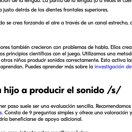
ación de la lengua. La punta de la lengua (o a veces el cue
 justo detrás de los dientes frontales superiores.
do se crea forzando el aire a través de un canal estrecho, 
ores también crecieron con problemas de habla. Ellos cre
s principios científicos con el juego. Utilizamos una met
 otros niños producir sonidos correctamente. Esto activa la
 y aprendan. Puedes aprender más sobre la
investigación d
hijo a producir el sonido /s/
 primer paso suele ser una evaluación sencilla. Recomendamos
s
. Consta de 9 preguntas simples y ofrece una valoración 
dría beneficiarse de apoyo adicional.