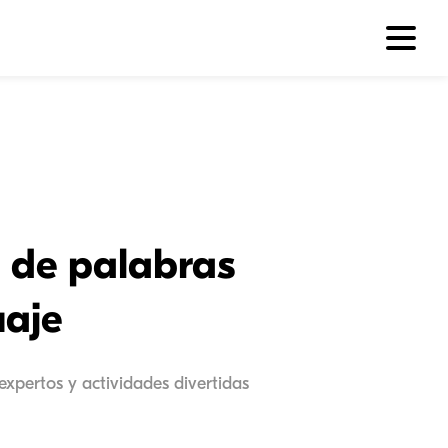
a de palabras
uaje
expertos y actividades divertidas