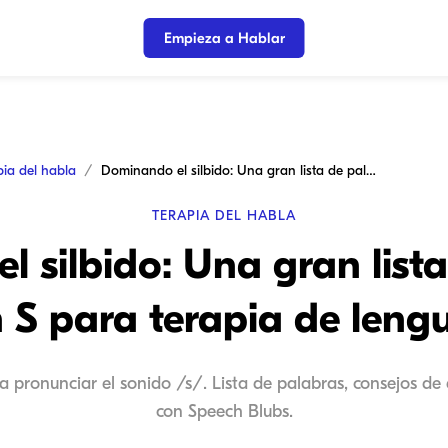
Empieza a Hablar
pia del habla
Dominando el silbido: Una gran lista de palabras con S para terapia de lenguaje
TERAPIA DEL HABLA
 silbido: Una gran list
 S para terapia de leng
 pronunciar el sonido /s/. Lista de palabras, consejos de 
con Speech Blubs.