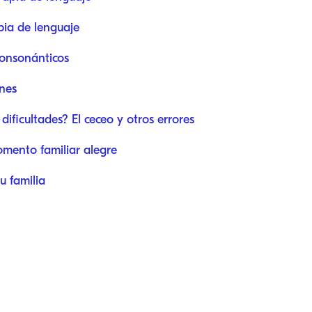
pia de lenguaje
consonánticos
nes
dificultades? El ceceo y otros errores
omento familiar alegre
u familia