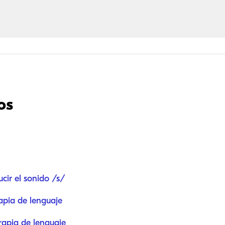
os
cir el sonido /s/
rapia de lenguaje
rapia de lenguaje