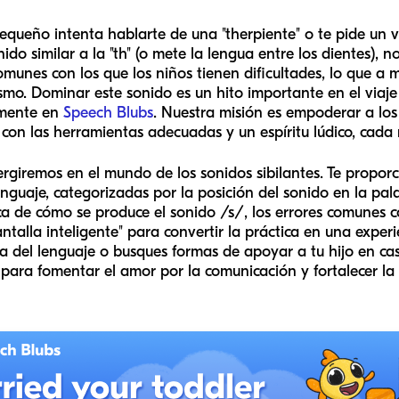
queño intenta hablarte de una "therpiente" o te pide un va
ido similar a la "th" (o mete la lengua entre los dientes), n
munes con los que los niños tienen dificultades, lo que a
o. Dominar este sonido es un hito importante en el viaje
amente en
Speech Blubs
. Nuestra misión es empoderar a los
 con las herramientas adecuadas y un espíritu lúdico, cada
ergiremos en el mundo de los sonidos sibilantes. Te propo
nguaje, categorizadas por la posición del sonido en la pal
a de cómo se produce el sonido /s/, los errores comunes 
talla inteligente" para convertir la práctica en una experie
 del lenguaje o busques formas de apoyar a tu hijo en casa
 para fomentar el amor por la comunicación y fortalecer la 