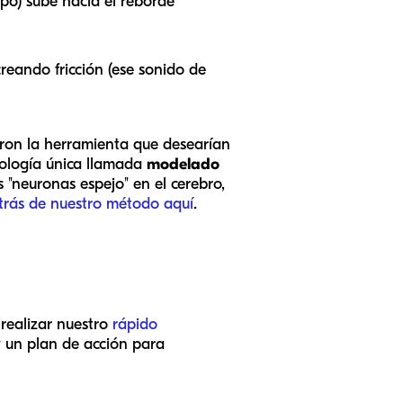
rpo) sube hacia el reborde
creando fricción (ese sonido de
aron la herramienta que desearían
odología única llamada
modelado
s "neuronas espejo" en el cerebro,
etrás de nuestro método aquí
.
 realizar nuestro
rápido
y un plan de acción para