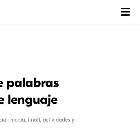
e palabras
e lenguaje
al, media, final), actividades y