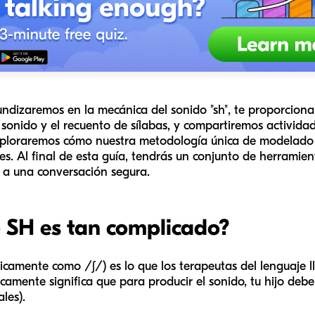
undizaremos en la mecánica del sonido "sh", te proporciona
 sonido y el recuento de sílabas, y compartiremos activida
ploraremos cómo nuestra metodología única de modelado p
. Al final de esta guía, tendrás un conjunto de herramient
a a una conversación segura.
o SH es tan complicado?
ticamente como /ʃ/) es lo que los terapeutas del lenguaje l
camente significa que para producir el sonido, tu hijo debe
les).