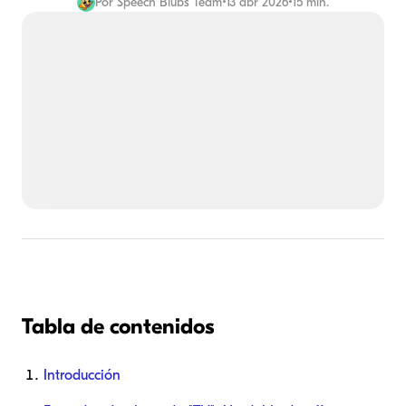
Por
Speech Blubs Team
•
13 abr 2026
•
15 min.
Tabla de contenidos
Introducción