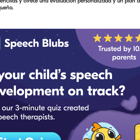
encillas y ofrece una evaluación personalizada y un plan 
queño.