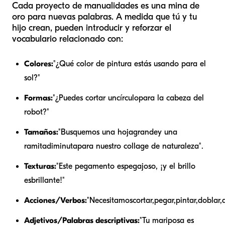
Cada proyecto de manualidades es una mina de
oro para nuevas palabras. A medida que tú y tu
hijo crean, pueden introducir y reforzar el
vocabulario relacionado con:
Colores:
"¿Qué color de pintura estás usando para el
sol?"
Formas:
"¿Puedes cortar un
círculo
para la cabeza del
robot?"
Tamaños:
"Busquemos una hoja
grande
y una
ramita
diminuta
para nuestro collage de naturaleza".
Texturas:
"Este pegamento es
pegajoso
, ¡y el brillo
es
brillante
!"
Acciones/Verbos:
"Necesitamos
cortar
,
pegar
,
pintar
,
doblar
,
Adjetivos/Palabras descriptivas:
"Tu mariposa es