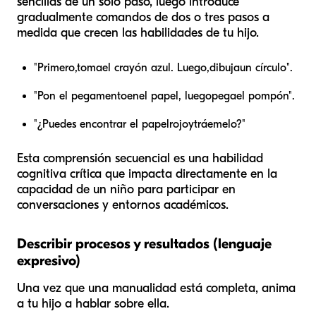
sencillas de un solo paso, luego introduce
gradualmente comandos de dos o tres pasos a
medida que crecen las habilidades de tu hijo.
"Primero,
toma
el crayón azul. Luego,
dibuja
un círculo".
"Pon el pegamento
en
el papel, luego
pega
el pompón".
"¿Puedes encontrar el papel
rojo
y
tráemelo
?"
Esta comprensión secuencial es una habilidad
cognitiva crítica que impacta directamente en la
capacidad de un niño para participar en
conversaciones y entornos académicos.
Describir procesos y resultados (lenguaje
expresivo)
Una vez que una manualidad está completa, anima
a tu hijo a hablar sobre ella.