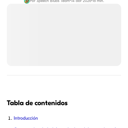
Por
Speech Blubs Team
•
14 abr 2026
•
16 min.
Tabla de contenidos
Introducción