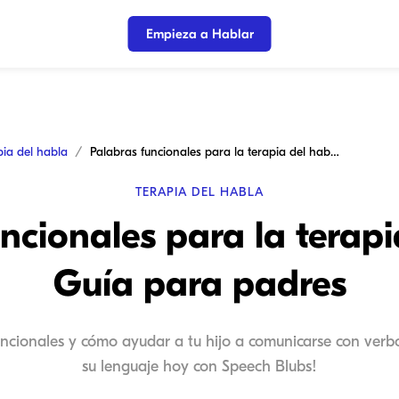
Empieza a Hablar
pia del habla
Palabras funcionales para la terapia del habla: Guía para padres
TERAPIA DEL HABLA
ncionales para la terapi
Guía para padres
ncionales y cómo ayudar a tu hijo a comunicarse con verb
su lenguaje hoy con Speech Blubs!