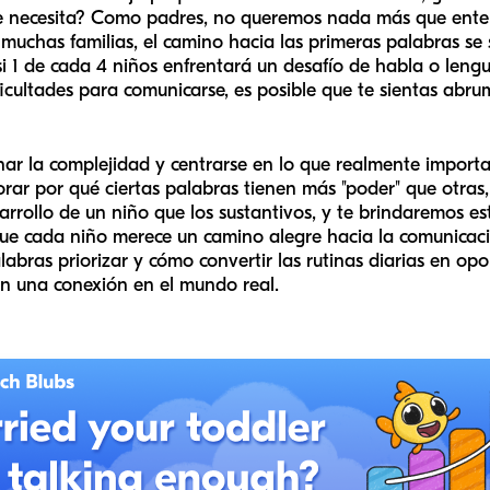
e necesita? Como padres, no queremos nada más que enten
a muchas familias, el camino hacia las primeras palabras s
i 1 de cada 4 niños enfrentará un desafío de habla o lengu
icultades para comunicarse, es posible que te sientas abr
inar la complejidad y centrarse en lo que realmente import
orar por qué ciertas palabras tienen más "poder" que otras
rollo de un niño que los sustantivos, y te brindaremos es
e cada niño merece un camino alegre hacia la comunicación
bras priorizar y cómo convertir las rutinas diarias en op
en una conexión en el mundo real.