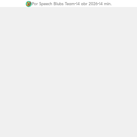
Por
Speech Blubs Team
•
14 abr 2026
•
14 min.