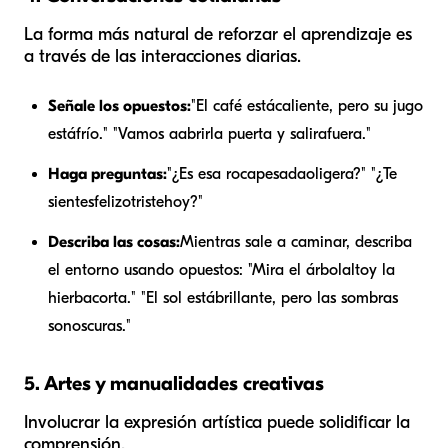
La forma más natural de reforzar el aprendizaje es
a través de las interacciones diarias.
Señale los opuestos:
"El café está
caliente
, pero su jugo
está
frío
." "Vamos a
abrir
la puerta y salir
afuera
."
Haga preguntas:
"¿Es esa roca
pesada
o
ligera
?" "¿Te
sientes
feliz
o
triste
hoy?"
Describa las cosas:
Mientras sale a caminar, describa
el entorno usando opuestos: "Mira el árbol
alto
y la
hierba
corta
." "El sol está
brillante
, pero las sombras
son
oscuras
."
5. Artes y manualidades creativas
Involucrar la expresión artística puede solidificar la
comprensión.