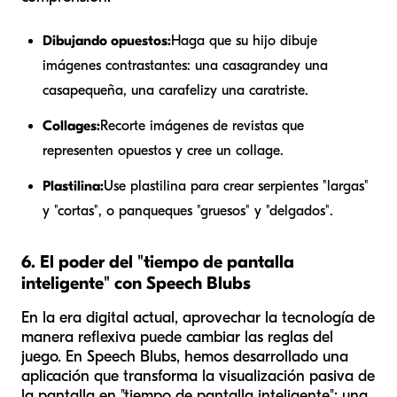
Dibujando opuestos:
Haga que su hijo dibuje
imágenes contrastantes: una casa
grande
y una
casa
pequeña
, una cara
feliz
y una cara
triste
.
Collages:
Recorte imágenes de revistas que
representen opuestos y cree un collage.
Plastilina:
Use plastilina para crear serpientes "largas"
y "cortas", o panqueques "gruesos" y "delgados".
6. El poder del "tiempo de pantalla
inteligente" con Speech Blubs
En la era digital actual, aprovechar la tecnología de
manera reflexiva puede cambiar las reglas del
juego. En Speech Blubs, hemos desarrollado una
aplicación que transforma la visualización pasiva de
la pantalla en "tiempo de pantalla inteligente": una