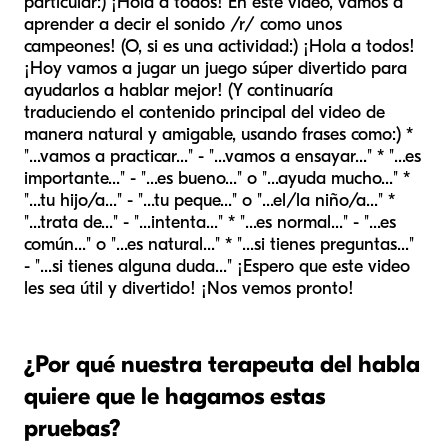
particular:) ¡Hola a todos! En este video, vamos a
aprender a decir el sonido /r/ como unos
campeones! (O, si es una actividad:) ¡Hola a todos!
¡Hoy vamos a jugar un juego súper divertido para
ayudarlos a hablar mejor! (Y continuaría
traduciendo el contenido principal del video de
manera natural y amigable, usando frases como:) *
"...vamos a practicar..." - "...vamos a ensayar..." * "...es
importante..." - "...es bueno..." o "...ayuda mucho..." *
"...tu hijo/a..." - "...tu peque..." o "...el/la niño/a..." *
"...trata de..." - "...intenta..." * "...es normal..." - "...es
común..." o "...es natural..." * "...si tienes preguntas..."
- "...si tienes alguna duda..." ¡Espero que este video
les sea útil y divertido! ¡Nos vemos pronto!
¿Por qué nuestra terapeuta del habla
quiere que le hagamos estas
pruebas?