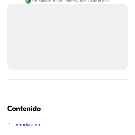
Por
Speech Blubs Team
•
14 abr 2026
•
16 min.
Contenido
Introducción