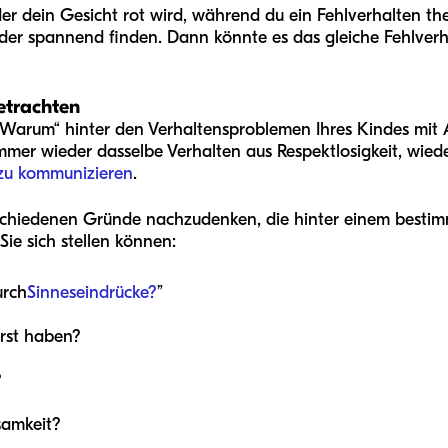
der dein Gesicht rot wird, während du ein Fehlverhalten th
 oder spannend finden. Dann könnte es das gleiche Fehlver
betrachten
Warum“ hinter den Verhaltensproblemen Ihres Kindes mit 
 immer wieder dasselbe Verhalten aus Respektlosigkeit, wied
 zu kommunizieren
.
rschiedenen Gründe nachzudenken, die hinter einem bestim
 Sie sich stellen können:
urch
Sinneseindrücke?
”
rst haben?
?
samkeit?