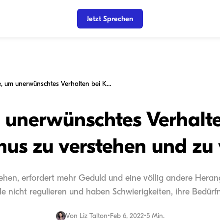
Jetzt Sprechen
6 Schritte, um unerwünschtes Verhalten bei Kindern mit Autismus zu verstehen und zu verändern
m unerwünschtes Verhalt
mus zu verstehen und zu
iehen, erfordert mehr Geduld und eine völlig andere Heran
e nicht regulieren und haben Schwierigkeiten, ihre Bedürfn
Von
Liz Talton
•
Feb 6, 2022
•
5 Min.