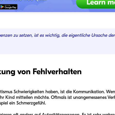
nzen zu setzen, ist es wichtig, die eigentliche Ursache der
nkung von Fehlverhalten
utismus Schwierigkeiten haben, ist die Kommunikation. Wen
Ihr Kind mitteilen möchte. Oftmals ist unangemessenes Verh
piel ein Schmerzgefühl.
ieren oft anders auf Autoritätspersonen. Es ist sehr wahrs