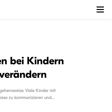
en bei Kindern
 verändern
gehensweise. Viele Kinder mit
isse zu kommunizieren und...