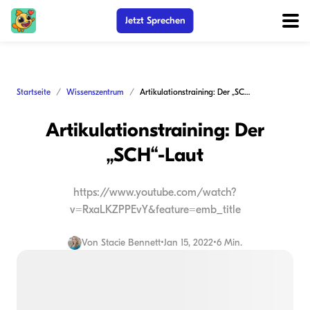
Jetzt Sprechen
Startseite
Wissenszentrum
Artikulationstraining: Der „SCH“-Laut
Artikulationstraining: Der
„SCH“-Laut
https://www.youtube.com/watch?
v=RxaLKZPPEvY&feature=emb_title
Von
Stacie Bennett
•
Jan 15, 2022
•
6 Min.