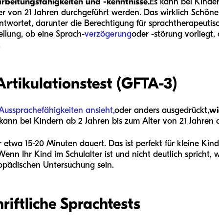
rbeitungsfähigkeiten und -kenntnisse.
Es kann bei Kinde
r von 21 Jahren durchgeführt werden. Das wirklich Schöne a
twortet, darunter die Berechtigung für sprachtherapeutisch
llung, ob eine Sprach-
verzögerung
oder -störung vorliegt,
.
rtikulationstest (GFTA-3)
Aussprachefähigkeiten ansieht,
oder anders ausgedrückt,
wi
 kann bei Kindern ab 2 Jahren bis zum Alter von 21 Jahre
 etwa 15-20 Minuten dauert. Das ist perfekt für kleine Kind
nn Ihr Kind im Schulalter ist und nicht deutlich spricht,
gopädischen Untersuchung sein.
riftliche Sprachtests