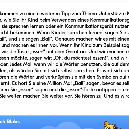
lkommen zu einem weiteren Tipp zum Thema Unterstützte 
um, wie Sie Ihr Kind beim Verwenden eines Kommunikations
 sie sprechen lernen oder ein Kommunikationsgerät nutzen
ht bekommen. Wenn Kinder sprechen lernen, sagen Sie zu
ll“, und sie sagen „Ball“. Genauso machen wir es mit ein
, und machen es ihnen vor. Wenn Ihr Kind zum Beispiel sa
n wir die Taste „essen“ auf dem Gerät an. Und wir machen e
ssen möchte, sagen wir: „Oh, du möchtest essen!“, und wir 
er. Jedes Mal, wenn wir die Wörter benutzen, die auf dem
en, als würden Sie mit sich selbst sprechen. Es wird sich an
hören die Wörter und verknüpfen sie mit den Symbolen auf d
rnt. Es hört Sie eine Million Mal „Ball“ sagen, bevor es sel
n Sie „essen“ sagen und die „essen“-Taste antippen – eine 
 Sie weiter, machen Sie weiter vor. Sie hören zu. Und es wi