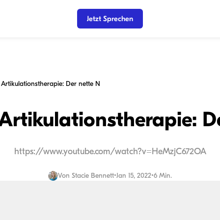
Jetzt Sprechen
 Artikulationstherapie: Der nette N
Artikulationstherapie: D
https://www.youtube.com/watch?v=HeMzjC672OA
Von
Stacie Bennett
•
Jan 15, 2022
•
6 Min.