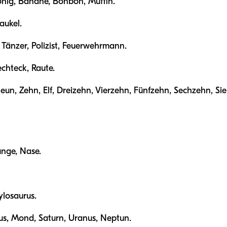
nig, Banane, Bonbon, Muffin.
aukel.
 Tänzer, Polizist, Feuerwehrmann.
echteck, Raute.
Neun, Zehn, Elf, Dreizehn, Vierzehn, Fünfzehn, Sechzehn, 
nge, Nase.
losaurus.
us, Mond, Saturn, Uranus, Neptun.