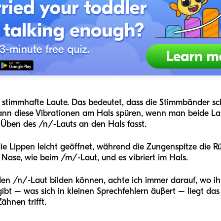
s stimmhafte Laute. Das bedeutet, dass die Stimmbänder s
kann diese Vibrationen am Hals spüren, wenn man beide Laut
m Üben des /n/-Lauts an den Hals fasst.
die Lippen leicht geöffnet, während die Zungenspitze die R
e Nase, wie beim /m/-Laut, und es vibriert im Hals.
den /n/-Laut bilden können, achte ich immer darauf, wo ih
ibt – was sich in kleinen Sprechfehlern äußert – liegt das
ähnen trifft.