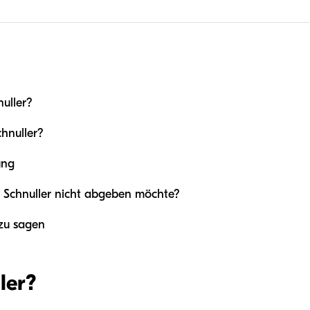
nuller?
chnuller?
ung
 Schnuller nicht abgeben möchte?
zu sagen
ler?