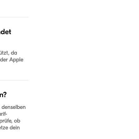
ndet
ützt, da
oder Apple
n?
t denselben
rif-
prüfe, ob
tze dein