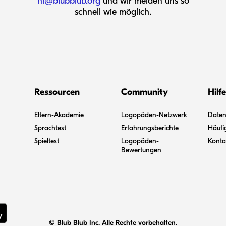
hi@blubblub.org
und wir melden uns so
schnell wie möglich.
Ressourcen
Community
Hilfe
Eltern-Akademie
Logopäden-Netzwerk
Datens
Sprachtest
Erfahrungsberichte
Häufi
Spieltest
Logopäden-
Konta
Bewertungen
© Blub Blub Inc. Alle Rechte vorbehalten.