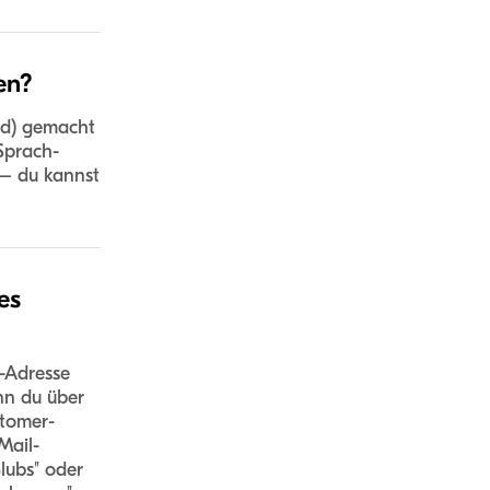
en?
id) gemacht
Sprach-
 — du kannst
es
-Adresse
nn du über
stomer-
Mail-
lubs" oder