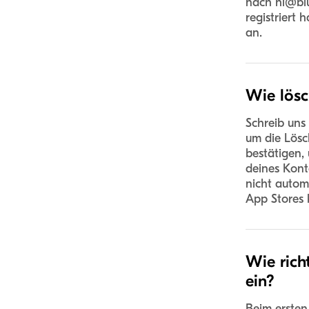
nach
hi@bl
registriert
an.
Wie lösc
Schreib uns
um die Lösc
bestätigen,
deines Kont
nicht autom
App Stores 
Wie rich
ein?
Beim ersten