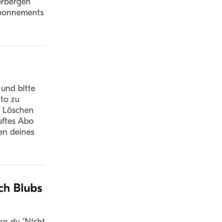
erbergen"
 Abonnements
und bitte
to zu
s Löschen
uftes Abo
en deines
ech Blubs
nn du "Nicht