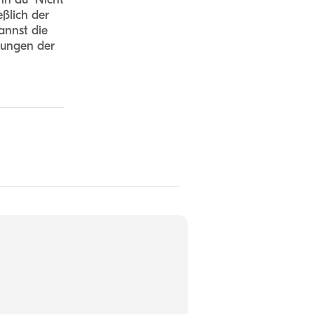
eßlich der
annst die
gungen der
n