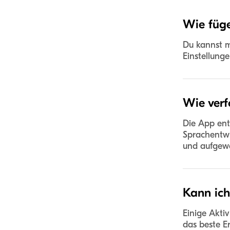
Wie füge
Du kannst m
Einstellunge
Wie verf
Die App enth
Sprachentwi
und aufgewe
Kann ich
Einige Akti
das beste E