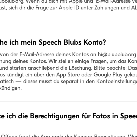
ubblub.org
. Wenn du dich mit Apple und "E-Mail-Adresse v
 hast, sieh dir die Frage zur Apple-ID unter Zahlungen und
he ich mein Speech Blubs Konto?
 von der E-Mail-Adresse deines Kontos an
hi@blubblub.org
hung deines Kontos. Wir stellen einige Fragen, um das Kon
 und starten anschließend die Löschung. Bitte beachte: Da
os kündigt ein über den App Store oder Google Play geka
atisch — dieses musst du separat in den Kontoeinstellung
kündigen.
te ich die Berechtigungen für Fotos in Spe
 Öffnen fragt die App nach der Kamera-Berechtigung. We