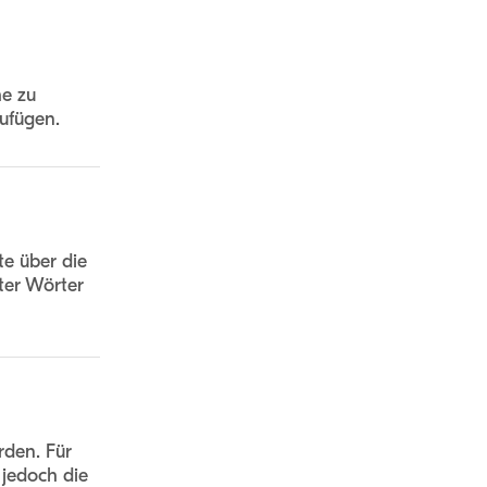
he zu
zufügen.
te über die
ter Wörter
rden. Für
 jedoch die