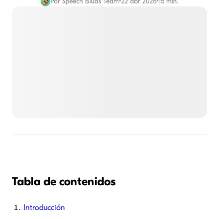
Por
Speech Blubs Team
•
22 abr 2026
•
15 min.
Tabla de contenidos
Introducción