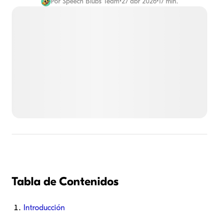
Por
Speech Blubs Team
•
27 abr 2026
•
17 min.
Tabla de Contenidos
Introducción