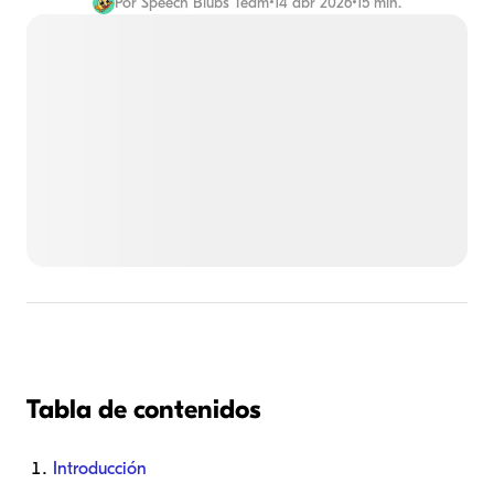
Por
Speech Blubs Team
•
14 abr 2026
•
15 min.
Tabla de contenidos
Introducción