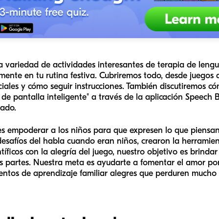
a variedad de actividades interesantes de terapia de leng
mente en tu rutina festiva. Cubriremos todo, desde juegos d
ciales y cómo seguir instrucciones. También discutiremos 
 de pantalla inteligente" a través de la aplicación Speech 
ado.
es empoderar a los niños para que expresen lo que piensan
desafíos del habla cuando eran niños, crearon la herrami
ntíficos con la alegría del juego, nuestro objetivo es brind
as partes. Nuestra meta es ayudarte a fomentar el amor por
entos de aprendizaje familiar alegres que perduren mucho