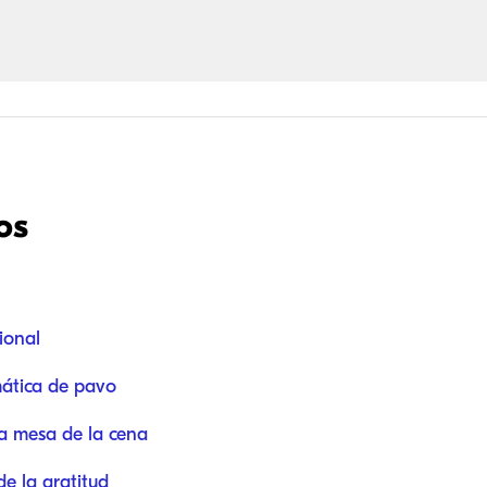
os
ional
mática de pavo
la mesa de la cena
de la gratitud