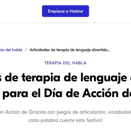
Empieza a Hablar
pia del habla
Actividades de terapia de lenguaje divertidas y efectivas para el Día de Acción de Gracias
TERAPIA DEL HABLA
 de terapia de lenguaje 
 para el Día de Acción 
 en Acción de Gracias con juegos de articulación, vocabular
cada palabra cuente este festivo!