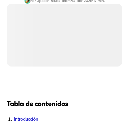
Por
Speech Blubs Team
•
14 abr 2026
•
17 min.
Tabla de contenidos
Introducción