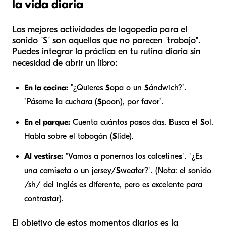
la vida diaria
Las mejores actividades de logopedia para el
sonido "S" son aquellas que no parecen "trabajo".
Puedes integrar la práctica en tu rutina diaria sin
necesidad de abrir un libro:
En la cocina:
"¿Quieres
S
opa o un
S
ándwich?".
"Pásame la cuchara (
S
poon), por favor".
En el parque:
Cuenta cuántos pa
s
os das. Busca el
S
ol.
Habla sobre el tobogán (
S
lide).
Al vestirse:
"Vamos a ponernos los calcetine
s
". "¿Es
una cami
s
eta o un jersey/
S
weater?". (Nota: el sonido
/sh/ del inglés es diferente, pero es excelente para
contrastar).
El objetivo de estos momentos diarios es la