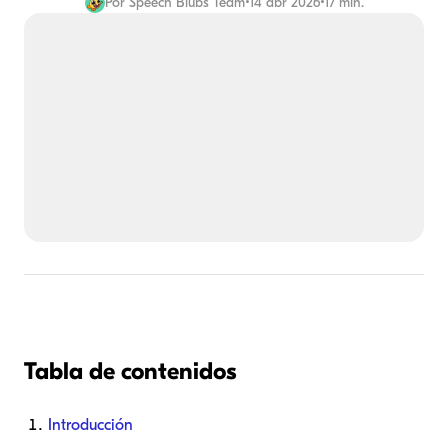
Por
Speech Blubs Team
•
14 abr 2026
•
17 min.
Tabla de contenidos
Introducción