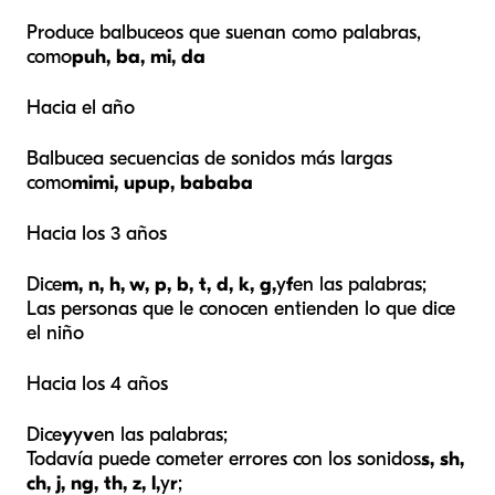
Produce balbuceos que suenan como palabras,
como
puh,
ba, mi,
da
Hacia el año
Balbucea secuencias de sonidos más largas
como
mimi, upup,
bababa
Hacia los 3 años
Dice
m, n, h, w, p, b, t, d, k, g,
y
f
en las palabras;
Las personas que le conocen entienden lo que dice
el niño
Hacia los 4 años
Dice
y
y
v
en las palabras;
Todavía puede cometer errores con los sonidos
s, sh,
ch, j, ng, th, z, l,
y
r
;