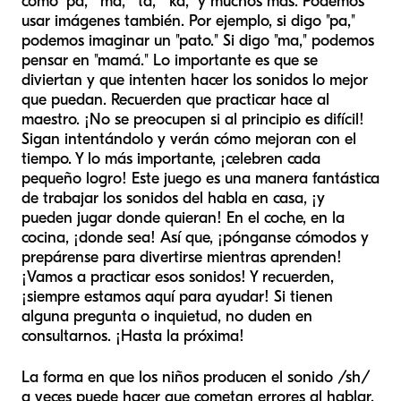
como "pa," "ma," "ta," "ka," y muchos más. Podemos
usar imágenes también. Por ejemplo, si digo "pa,"
podemos imaginar un "pato." Si digo "ma," podemos
pensar en "mamá." Lo importante es que se
diviertan y que intenten hacer los sonidos lo mejor
que puedan. Recuerden que practicar hace al
maestro. ¡No se preocupen si al principio es difícil!
Sigan intentándolo y verán cómo mejoran con el
tiempo. Y lo más importante, ¡celebren cada
pequeño logro! Este juego es una manera fantástica
de trabajar los sonidos del habla en casa, ¡y
pueden jugar donde quieran! En el coche, en la
cocina, ¡donde sea! Así que, ¡pónganse cómodos y
prepárense para divertirse mientras aprenden!
¡Vamos a practicar esos sonidos! Y recuerden,
¡siempre estamos aquí para ayudar! Si tienen
alguna pregunta o inquietud, no duden en
consultarnos. ¡Hasta la próxima!
La forma en que los niños producen el sonido /sh/
a veces puede hacer que cometan errores al hablar.