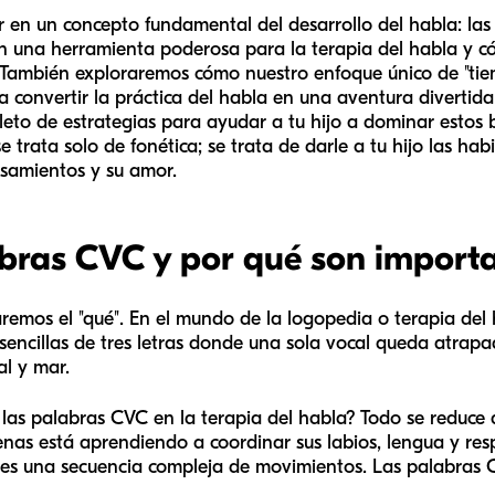
r en un concepto fundamental del desarrollo del habla: la
n una herramienta poderosa para la terapia del habla y c
o. También exploraremos cómo nuestro enfoque único de "tie
 convertir la práctica del habla en una aventura divertida 
leto de estrategias para ayudar a tu hijo a dominar estos b
 trata solo de fonética; se trata de darle a tu hijo las ha
nsamientos y su amor.
bras CVC y por qué son import
aremos el "qué". En el mundo de la logopedia o terapia de
encillas de tres letras donde una sola vocal queda atrap
al
y
mar
.
las palabras CVC en la terapia del habla? Todo se reduce a
enas está aprendiendo a coordinar sus labios, lengua y re
 es una secuencia compleja de movimientos. Las palabras 