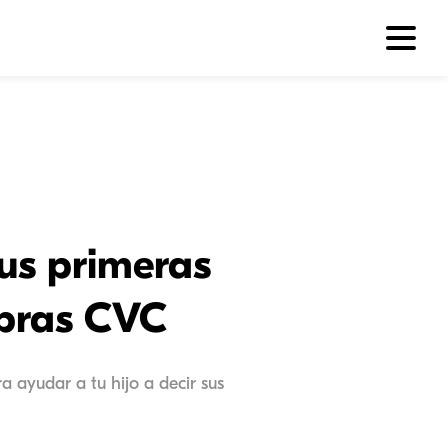
us primeras
abras CVC
 ayudar a tu hijo a decir sus