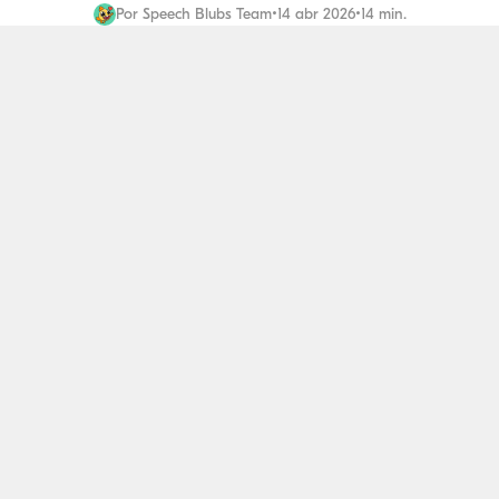
Por
Speech Blubs Team
•
14 abr 2026
•
14 min.