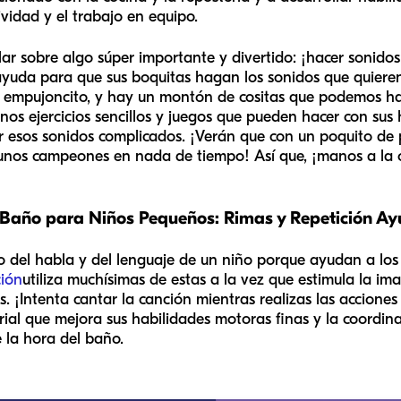
ividad y el trabajo en equipo.
r sobre algo súper importante y divertido: ¡hacer sonidos 
yuda para que sus boquitas hagan los sonidos que quieren
n empujoncito, y hay un montón de cositas que podemos ha
nos ejercicios sencillos y juegos que pueden hacer con sus 
ar esos sonidos complicados. ¡Verán que con un poquito de 
nos campeones en nada de tiempo! Así que, ¡manos a la o
l Baño para Niños Pequeños: Rimas y Repetición A
lo del habla y del lenguaje de un niño porque ayudan a los
ión
utiliza muchísimas de estas a la vez que estimula la i
. ¡Intenta cantar la canción mientras realizas las acciones
rial que mejora sus habilidades motoras finas y la coordina
 la hora del baño.