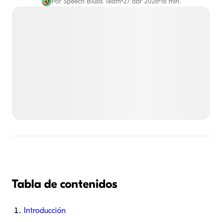
Por
Speech Blubs Team
•
27 abr 2026
•
16 min.
Tabla de contenidos
Introducción