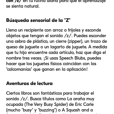
con /z/
en tu rutina diaria para que el aprendizaje
se sienta natural.
Búsqueda sensorial de la "Z"
Llena un recipiente con arroz o frijoles y esconde
objetos que tengan el sonido /z/. Puedes esconder
una cebra de plástico, un cierre (zipper), un trozo de
queso de juguete o un lagarto de juguete. A medida
que tu hijo encuentre cada artículo, haz que diga el
nombre tres veces. ¡Si usas Speech Blubs, puedes
hacer que los juguetes físicos coincidan con las
"calcomanías" que ganan en la aplicación!
Aventuras de lectura
Ciertos libros son fantásticos para trabajar el
sonido /z/. Busca títulos como
La araña muy
ocupada
(The Very Busy Spider) de Eric Carle
(mucho "busy" y "buzzing") o
A Squash and a