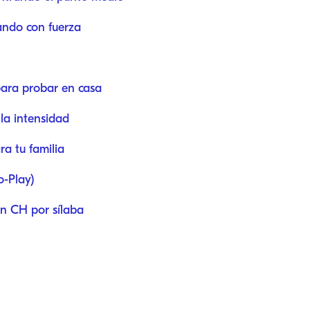
ando con fuerza
 para probar en casa
la intensidad
ra tu familia
o-Play)
on CH por sílaba