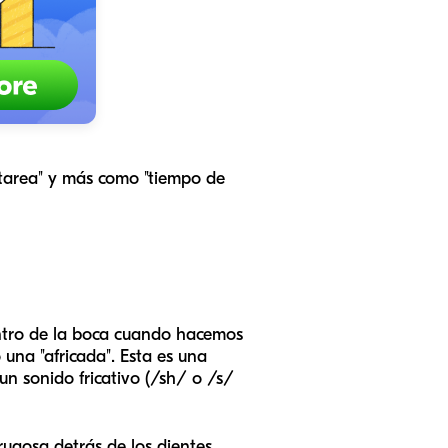
 "tarea" y más como "tiempo de
entro de la boca cuando hacemos
 una "africada". Esta es una
un sonido fricativo (/sh/ o /s/
rugosa detrás de los dientes