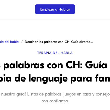
Empieza a Hablar
pia del habla
Dominar las palabras con CH: Guía divertida de terapia de lenguaje para familias
TERAPIA DEL HABLA
 palabras con CH: Guía 
pia de lenguaje para fam
nuestra guía! Listas de palabras, juegos en casa y consejo
con confianza.