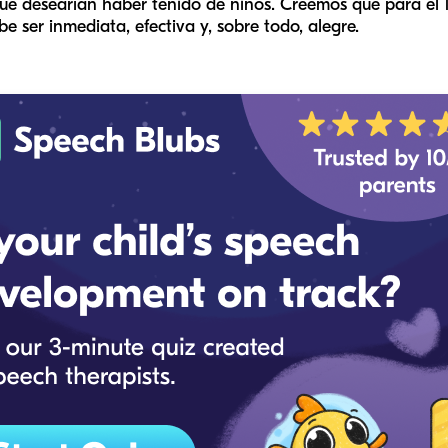
ue desearían haber tenido de niños. Creemos que para el 
e ser inmediata, efectiva y, sobre todo, alegre.