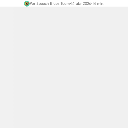
Por
Speech Blubs Team
•
14 abr 2026
•
14 min.