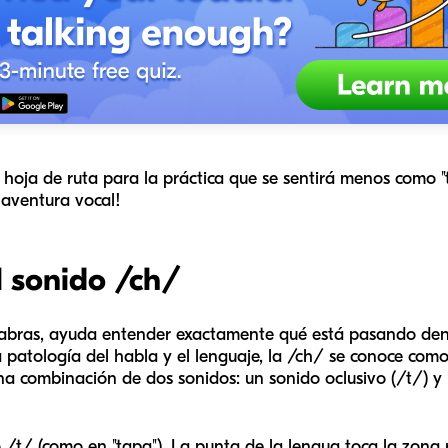
a hoja de ruta para la práctica que se sentirá menos como
 aventura vocal!
 sonido /ch/
palabras, ayuda entender exactamente qué está pasando d
 patología del habla y el lenguaje, la /ch/ se conoce como
a combinación de dos sonidos: un sonido oclusivo (/t/) y 
 /t/ (como en "tapa"). La punta de la lengua toca la zona 