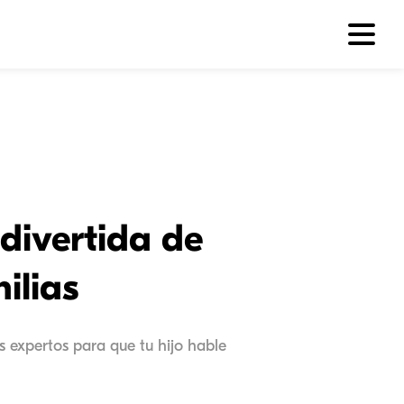
divertida de
ilias
s expertos para que tu hijo hable