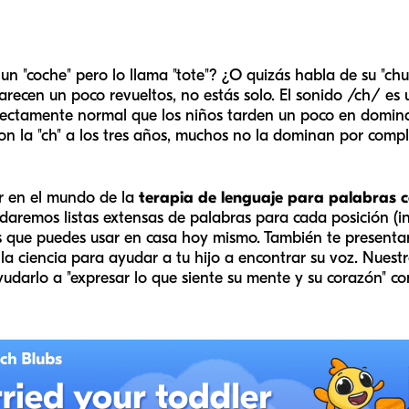
 "coche" pero lo llama "tote"? ¿O quizás habla de su "ch
arecen un poco revueltos, no estás solo. El sonido /ch/ es
erfectamente normal que los niños tarden un poco en domin
n la "ch" a los tres años, muchos no la dominan por compl
r en el mundo de la
terapia de lenguaje para palabras c
e daremos listas extensas de palabras para cada posición (ini
as que puedes usar en casa hoy mismo. También te presen
a ciencia para ayudar a tu hijo a encontrar su voz. Nuestr
yudarlo a "expresar lo que siente su mente y su corazón" co