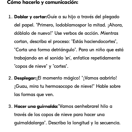
Cómo hacerlo y comunicación:
Doblar y cortar:
Guíe a su hijo a través del plegado
del papel. "Primero, lo
doblamos
por la mitad. ¡Ahora,
dóblalo de nuevo!" Use verbos de acción. Mientras
cortan, describa el proceso: "Estás haciendo
cortes
",
"Corta una forma de
triángulo
". Para un niño que está
trabajando en el sonido 'sn', enfatice repetidamente
"copos de nieve" y "cortes".
Desplegar:
¡El momento mágico! "¡Vamos a
abrirlo
!
¡Guau, mira tu hermoso
copo de nieve
!" Hable sobre
las formas que ven.
Hacer una guirnalda:
"Vamos a
enhebrar
el hilo a
través de los copos de nieve para hacer una
guirnalda
larga
". Describa la longitud y la secuencia.