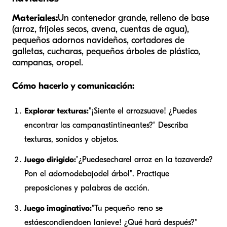
Materiales:
Un contenedor grande, relleno de base
(arroz, frijoles secos, avena, cuentas de agua),
pequeños adornos navideños, cortadores de
galletas, cucharas, pequeños árboles de plástico,
campanas, oropel.
Cómo hacerlo y comunicación:
Explorar texturas:
"¡Siente el arroz
suave
! ¿Puedes
encontrar las campanas
tintineantes
?" Describa
texturas, sonidos y objetos.
Juego dirigido:
"¿Puedes
echar
el arroz en la taza
verde
?
Pon el adorno
debajo
del árbol". Practique
preposiciones y palabras de acción.
Juego imaginativo:
"Tu pequeño reno se
está
escondiendo
en la
nieve
! ¿Qué hará después?"