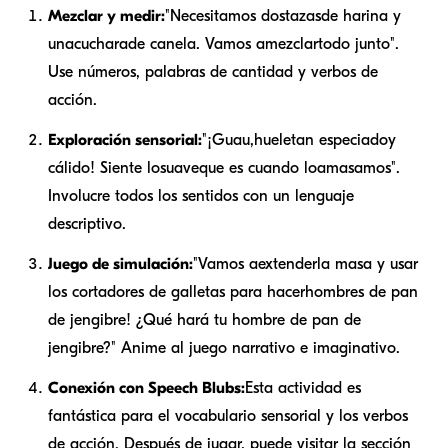
Mezclar y medir:
"Necesitamos dos
tazas
de harina y
una
cuchara
de canela. Vamos a
mezclar
todo junto".
Use números, palabras de cantidad y verbos de
acción.
Exploración sensorial:
"¡Guau,
huele
tan especiado
y
cálido
! Siente lo
suave
que es cuando lo
amasamos
".
Involucre todos los sentidos con un lenguaje
descriptivo.
Juego de simulación:
"Vamos a
extender
la masa y usar
los cortadores de galletas para hacer
hombres de pan
de jengibre
! ¿Qué hará tu hombre de pan de
jengibre?" Anime al juego narrativo e imaginativo.
Conexión con Speech Blubs:
Esta actividad es
fantástica para el vocabulario sensorial y los verbos
de acción. Después de jugar, puede visitar la sección