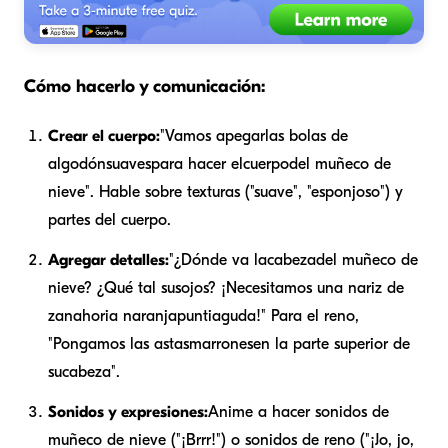
Cómo hacerlo y comunicación:
Crear el cuerpo:
"Vamos a
pegar
las bolas de
algodón
suaves
para hacer el
cuerpo
del muñeco de
nieve". Hable sobre texturas ("suave", "esponjoso") y
partes del cuerpo.
Agregar detalles:
"¿Dónde va la
cabeza
del muñeco de
nieve? ¿Qué tal sus
ojos
? ¡Necesitamos una nariz de
zanahoria naranja
puntiaguda
!" Para el reno,
"Pongamos las astas
marrones
en la parte superior de
su
cabeza
".
Sonidos y expresiones:
Anime a hacer sonidos de
muñeco de nieve ("¡Brrr!") o sonidos de reno ("¡Jo, jo,