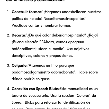
Construir formas:
"¡Hagamos una
estrella
con nuestros
palitos de helado! Necesitamos
cinco
palitos".
Practique contar y nombrar formas.
Decorar:
"¿De qué color deberíamos
pintarlo
? ¿Rojo?
¡Buena elección!" "Ahora, vamos a
pegar
un
botón
brillante
justo
en el medio
". Use adjetivos
descriptivos, colores y preposiciones.
Colgarlo:
"Ataremos un hilo para que
podamos
colgar
nuestro adorno
bonito
". Hable sobre
dónde podría colgarse.
Conexión con Speech Blubs:
Esta manualidad es un
tesoro de vocabulario. Use la sección "Colores" de
Speech Blubs para reforzar la identificación de