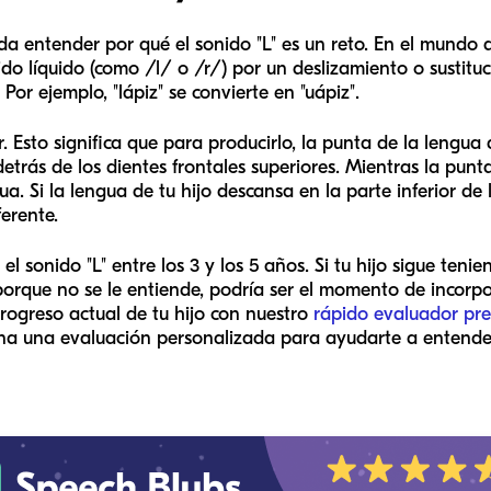
da entender por qué el sonido "L" es un reto. En el mundo de
o líquido (como /l/ o /r/) por un deslizamiento o sustitu
or ejemplo, "lápiz" se convierte en "uápiz".
ar. Esto significa que para producirlo, la punta de la lengua
trás de los dientes frontales superiores. Mientras la punta
ngua. Si la lengua de tu hijo descansa en la parte inferior
ferente.
 sonido "L" entre los 3 y los 5 años. Si tu hijo sigue teni
e porque no se le entiende, podría ser el momento de incorpo
rogreso actual de tu hijo con nuestro
rápido evaluador pre
ona una evaluación personalizada para ayudarte a entender 