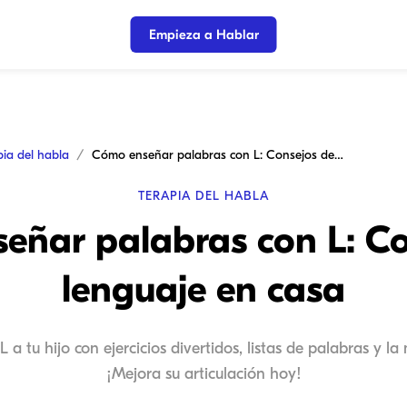
Empieza a Hablar
pia del habla
Cómo enseñar palabras con L: Consejos de lenguaje en casa
TERAPIA DEL HABLA
eñar palabras con L: Co
lenguaje en casa
 a tu hijo con ejercicios divertidos, listas de palabras y l
¡Mejora su articulación hoy!