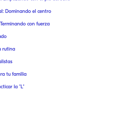
al: Dominando el centro
: Terminando con fuerza
ado
 rutina
listas
ra tu familia
ticar la "L"