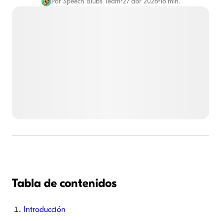
Por
Speech Blubs Team
•
27 abr 2026
•
16 min.
Tabla de contenidos
Introducción