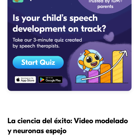
La ciencia del éxito: Video modelado
y neuronas espejo