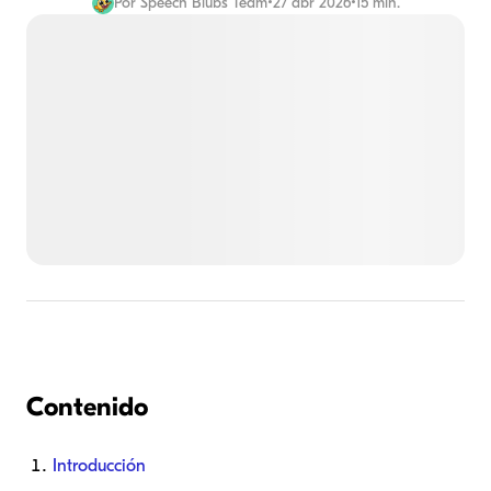
Por
Speech Blubs Team
•
27 abr 2026
•
15 min.
Contenido
Introducción