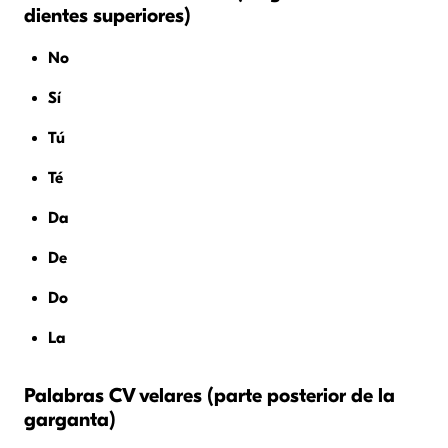
dientes superiores)
No
Sí
Tú
Té
Da
De
Do
La
Palabras CV velares (parte posterior de la
garganta)