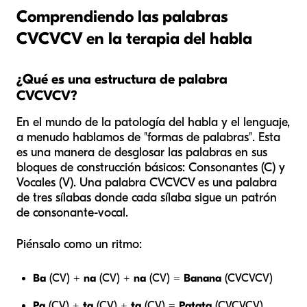
Comprendiendo las palabras
CVCVCV en la terapia del habla
¿Qué es una estructura de palabra
CVCVCV?
En el mundo de la patología del habla y el lenguaje,
a menudo hablamos de "formas de palabras". Esta
es una manera de desglosar las palabras en sus
bloques de construcción básicos: Consonantes (C) y
Vocales (V). Una palabra CVCVCV es una palabra
de tres sílabas donde cada sílaba sigue un patrón
de consonante-vocal.
Piénsalo como un ritmo:
Ba
(CV) +
na
(CV) +
na
(CV) =
Banana
(CVCVCV)
Pa
(CV) +
ta
(CV) +
ta
(CV) =
Patata
(CVCVCV)