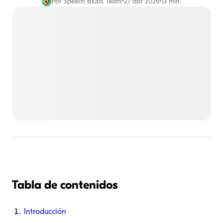
Por
Speech Blubs Team
•
27 abr 2026
•
13 min.
Tabla de contenidos
Introducción