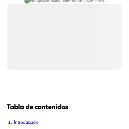
Por
Speech Blubs Team
•
14 abr 2026
•
16 min.
Tabla de contenidos
Introducción