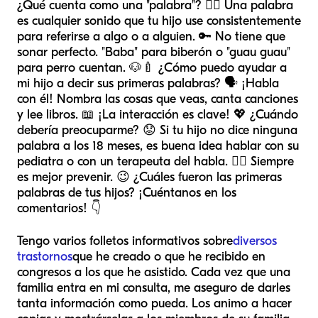
¿Qué cuenta como una "palabra"? 🤷‍♀️ Una palabra
es cualquier sonido que tu hijo use consistentemente
para referirse a algo o a alguien. 🔑 No tiene que
sonar perfecto. "Baba" para biberón o "guau guau"
para perro cuentan. 🐶🍼 ¿Cómo puedo ayudar a
mi hijo a decir sus primeras palabras? 🗣️ ¡Habla
con él! Nombra las cosas que veas, canta canciones
y lee libros. 📖 ¡La interacción es clave! 💖 ¿Cuándo
debería preocuparme? 😟 Si tu hijo no dice ninguna
palabra a los 18 meses, es buena idea hablar con su
pediatra o con un terapeuta del habla. 👩‍⚕️ Siempre
es mejor prevenir. 😉 ¿Cuáles fueron las primeras
palabras de tus hijos? ¡Cuéntanos en los
comentarios! 👇
Tengo varios folletos informativos sobre
diversos
trastornos
que he creado o que he recibido en
congresos a los que he asistido. Cada vez que una
familia entra en mi consulta, me aseguro de darles
tanta información como pueda. Los animo a hacer