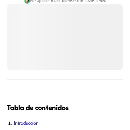
Por
Speech Blubs Team
•
27 abr 2026
•
15 min.
Tabla de contenidos
Introducción