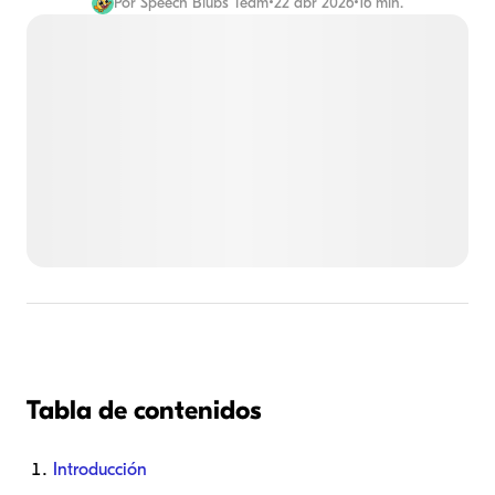
Por
Speech Blubs Team
•
22 abr 2026
•
16 min.
Tabla de contenidos
Introducción