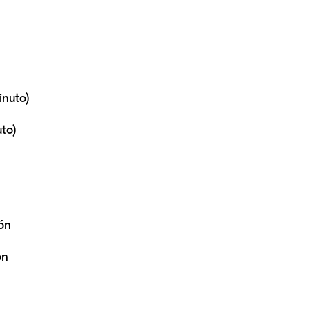
inuto)
to)
ón
ón