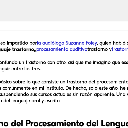
loso impartido por
la audióloga
Suzanne Foley
, quien habló 
guaje
trastorno,
,
procesamiento auditivo
trastorno y
trastor
onfundo un trastorno con otro, así que me imagino que es
nguir entre los tres.
básico sobre lo que consiste un trastorno del procesamiento
 comúnmente en mi instituto. De hecho, solo este año, he 
suspendiendo sus cursos actuales sin razón aparente. Una
 del lenguaje oral y escrito.
rno del Procesamiento del Lengu