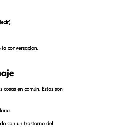
cir).
 la conversación.
uaje
as cosas en común. Estas son
aria.
ado con un trastorno del