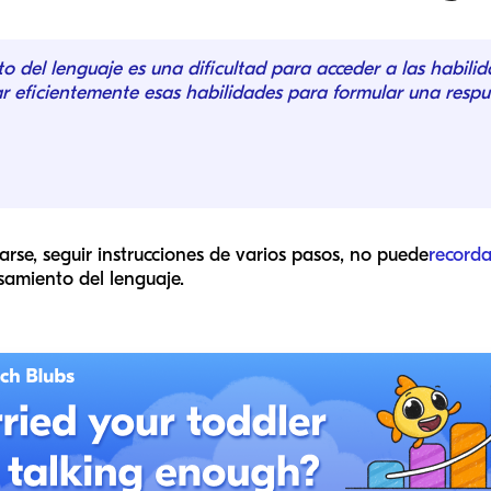
del lenguaje es una dificultad para acceder a las habilidad
rar eficientemente esas habilidades para formular una respue
icarse, seguir instrucciones de varios pasos, no puede
recorda
samiento del lenguaje.