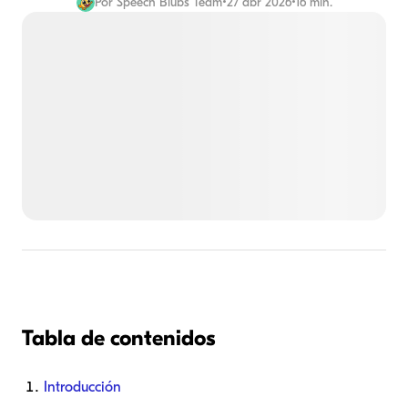
Por
Speech Blubs Team
•
27 abr 2026
•
16 min.
Tabla de contenidos
Introducción