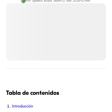
Por
Speech Blubs Team
•
27 abr 2026
•
13 min.
Tabla de contenidos
Introducción