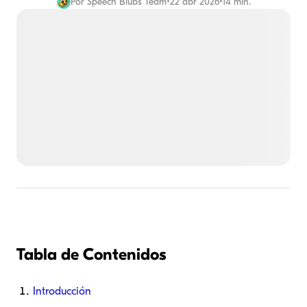
Por
Speech Blubs Team
•
22 abr 2026
•
14 min.
Tabla de Contenidos
Introducción