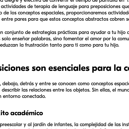
 alegre y efectiva de convertir el tiempo de pantalla en "t
 actividades de terapia de lenguaje para preposiciones qu
llo de los conceptos espaciales, proporcionaremos activid
entre pares para que estos conceptos abstractos cobren s
s un conjunto de estrategias prácticas para ayudar a tu hij
s solo enseñar palabras, sino fomentar el amor por la co
eduzcan la frustración tanto para ti como para tu hijo.
siciones son esenciales para la
, debajo, detrás
y
entre
se conocen como conceptos espacia
describir las relaciones entre los objetos. Sin ellas, el mu
n entorno conectado.
xito académico
reescolar y al jardín de infantes, la complejidad de las i