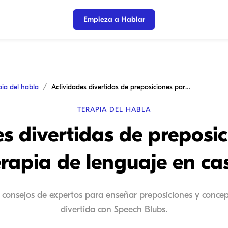
Empieza a Hablar
pia del habla
Actividades divertidas de preposiciones para terapia de lenguaje en casa
TERAPIA DEL HABLA
s divertidas de preposi
erapia de lenguaje en ca
 consejos de expertos para enseñar preposiciones y concep
divertida con Speech Blubs.