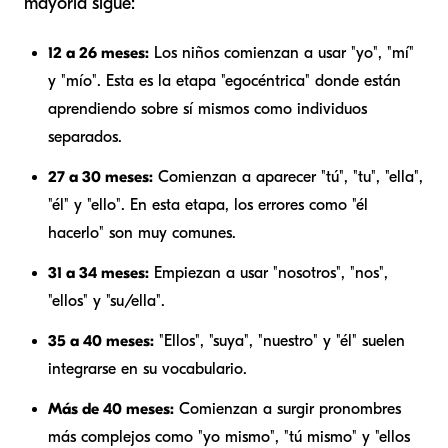
mayoría sigue:
12 a 26 meses:
Los niños comienzan a usar "yo", "mí"
y "mío". Esta es la etapa "egocéntrica" donde están
aprendiendo sobre sí mismos como individuos
separados.
27 a 30 meses:
Comienzan a aparecer "tú", "tu", "ella",
"él" y "ello". En esta etapa, los errores como "él
hacerlo" son muy comunes.
31 a 34 meses:
Empiezan a usar "nosotros", "nos",
"ellos" y "su/ella".
35 a 40 meses:
"Ellos", "suya", "nuestro" y "él" suelen
integrarse en su vocabulario.
Más de 40 meses:
Comienzan a surgir pronombres
más complejos como "yo mismo", "tú mismo" y "ellos