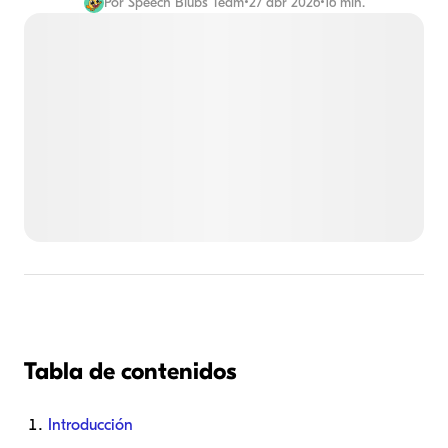
Por
Speech Blubs Team
•
27 abr 2026
•
16 min.
Tabla de contenidos
Introducción