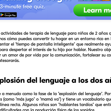
actividades de terapia de lenguaje para niños de 2 años qu
os cómo puedes convertir tu hogar en un entorno rico en 
ntar el "tiempo de pantalla inteligente" que realmente ayu
ra despertar el interés de tu hijo por hablar. Nuestro obje
r un amor de por vida por la comunicación, fortalecer su 
atesorarás.
plosión del lenguaje a los dos 
a menudo como la fase de la "explosión del lenguaje". Por 
s (como "más jugo" o "mamá va") y tiene un vocabulario q
 línea recta. Algunos niños son "hablantes tardíos" que en
ificultades con la producción física de los sonidos.