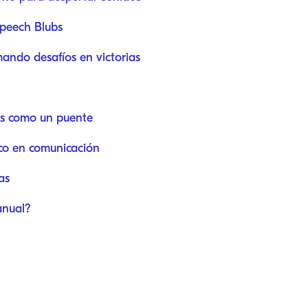
peech Blubs
mando desafíos en victorias
as como un puente
co en comunicación
as
 anual?