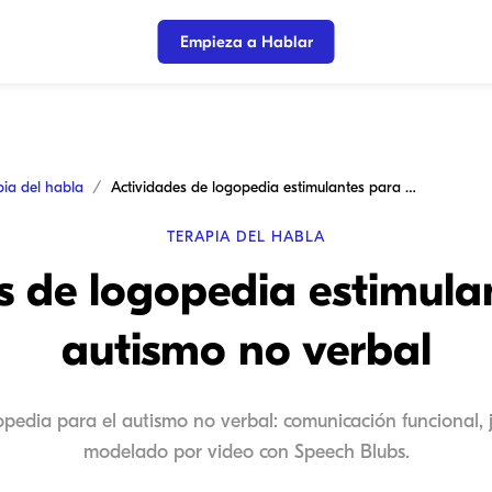
Empieza a Hablar
pia del habla
Actividades de logopedia estimulantes para el autismo no verbal
TERAPIA DEL HABLA
s de logopedia estimulan
autismo no verbal
pedia para el autismo no verbal: comunicación funcional, j
modelado por video con Speech Blubs.