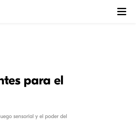
tes para el
uego sensorial y el poder del