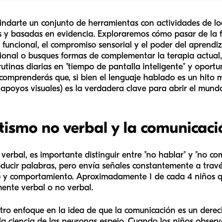
brindarte un conjunto de herramientas con actividades de 
es y basadas en evidencia. Exploraremos cómo pasar de la f
uncional, el compromiso sensorial y el poder del aprendiz
onal o busques formas de complementar la terapia actual,
rutinas diarias en "tiempo de pantalla inteligente" y opor
t, comprenderás que, si bien el lenguaje hablado es un hito 
 apoyos visuales) es la verdadera clave para abrir el mundo
ismo no verbal y la comunicaci
rbal, es importante distinguir entre "no hablar" y "no co
oducir palabras, pero envía señales constantemente a travé
ste) y comportamiento. Aproximadamente 1 de cada 4 niños
ente verbal o no verbal.
tro enfoque en la idea de que la comunicación es un der
a ciencia de las neuronas espejo. Cuando los niños obser