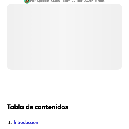
Por
Speech Blubs Team
•
27 abr 2026
•
15 min.
Tabla de contenidos
Introducción