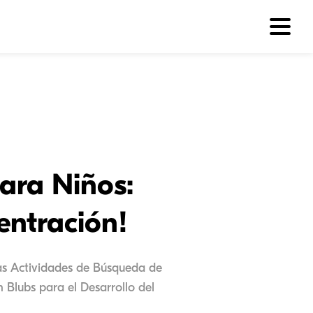
ara Niños:
entración!
as Actividades de Búsqueda de
Blubs para el Desarrollo del