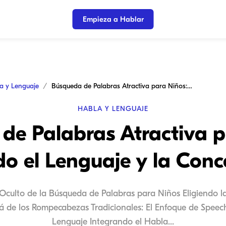
Empieza a Hablar
a y Lenguaje
Búsqueda de Palabras Atractiva para Niños: ¡Mejorando el Lenguaje y la Concentración!
HABLA Y LENGUAJE
de Palabras Atractiva p
o el Lenguaje y la Conc
Oculto de la Búsqueda de Palabras para Niños Eligiendo l
 de los Rompecabezas Tradicionales: El Enfoque de Speech 
Lenguaje Integrando el Habla...