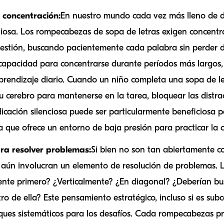
 concentración:
En nuestro mundo cada vez más lleno de di
liosa. Los rompecabezas de sopa de letras exigen concentr
estión, buscando pacientemente cada palabra sin perder de 
 capacidad para concentrarse durante períodos más largos,
aprendizaje diario. Cuando un niño completa una sopa de l
u cerebro para mantenerse en la tarea, bloquear las distra
dicación silenciosa puede ser particularmente beneficiosa p
ya que ofrece un entorno de baja presión para practicar la 
ra resolver problemas:
Si bien no son tan abiertamente 
s aún involucran un elemento de resolución de problemas. L
nte primero? ¿Verticalmente? ¿En diagonal? ¿Deberían bus
ro de ella? Este pensamiento estratégico, incluso si es subc
ques sistemáticos para los desafíos. Cada rompecabezas p