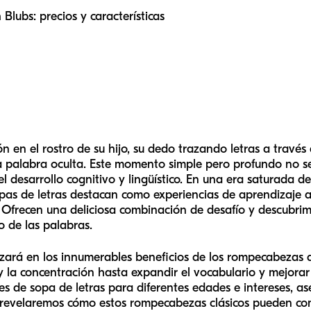
Blubs: precios y características
ón en el rostro de su hijo, su dedo trazando letras a travé
na palabra oculta. Este momento simple pero profundo no se
l desarrollo cognitivo y lingüístico. En una era saturada d
opas de letras destacan como experiencias de aprendizaje a
s. Ofrecen una deliciosa combinación de desafío y descubri
o de las palabras.
izará en los innumerables beneficios de los rompecabezas d
y la concentración hasta expandir el vocabulario y mejorar
des de sopa de letras para diferentes edades e intereses, 
, revelaremos cómo estos rompecabezas clásicos pueden c